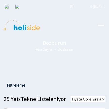
(
0
)
€ (EUR)
Bozburun
Ana Sayfa
Bozburun
Filtreleme
25 Yat/Tekne Listeleniyor